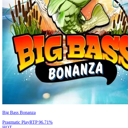
Big Bass Bonanza
Pragmatic Play
RTP
96.71
%
HOT