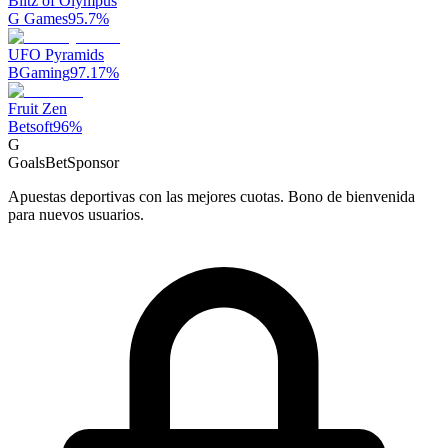
Blitz of Olympus
G Games
95.7
%
UFO Pyramids
BGaming
97.17
%
Fruit Zen
Betsoft
96
%
G
GoalsBet
Sponsor
Apuestas deportivas con las mejores cuotas. Bono de bienvenida
para nuevos usuarios.