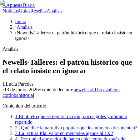
A
ApuestaDiaria
Noticias
Guías
Reseñas
Análisis
Inicio
›
Análisis
›
Newells-Talleres: el patrón histórico que el relato insiste en
ignorar
Análisis
Newells-Talleres: el patrón histórico que
el relato insiste en ignorar
L
Lucía Paredes
·
13 de junio, 2026
·
6 min
de lectura
·
newells old boys
talleres
cordoba
historial
Contenido del artículo
1.
El libreto que se repite: fricción, pocos goles y dominio
repartido
2.
¿Qué dice la narrativa popular que los números desmienten?
3.
La lectura fría: valor en mercados ajenos al 1X2
4.
¿Por qué el apostador de banca chica entra después del