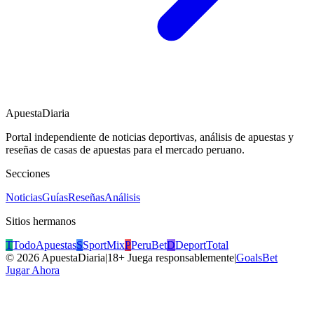
ApuestaDiaria
Portal independiente de noticias deportivas, análisis de apuestas y
reseñas de casas de apuestas para el mercado peruano.
Secciones
Noticias
Guías
Reseñas
Análisis
Sitios hermanos
T
TodoApuestas
S
SportMix
P
PeruBet
D
DeportTotal
©
2026
ApuestaDiaria
|
18+ Juega responsablemente
|
GoalsBet
Jugar Ahora