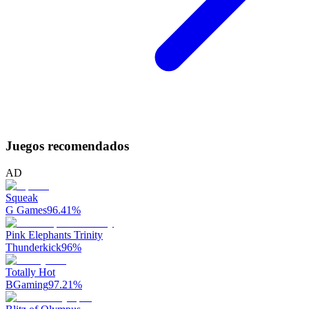
Juegos recomendados
AD
Squeak
G Games
96.41
%
Pink Elephants Trinity
Thunderkick
96
%
Totally Hot
BGaming
97.21
%