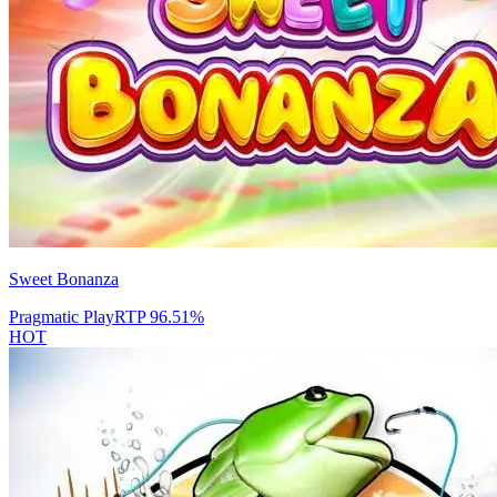
Sweet Bonanza
Pragmatic Play
RTP
96.51
%
HOT