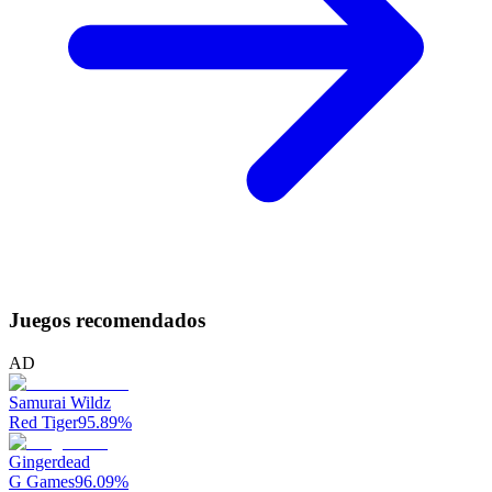
Juegos recomendados
AD
Samurai Wildz
Red Tiger
95.89
%
Gingerdead
G Games
96.09
%