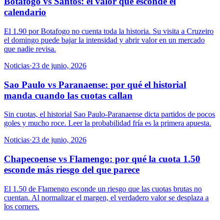
Botafogo vs Santos: el valor que esconde el
calendario
El 1.90 por Botafogo no cuenta toda la historia. Su visita a Cruzeiro
el domingo puede bajar la intensidad y abrir valor en un mercado
que nadie revisa.
Noticias
·
23 de junio, 2026
Sao Paulo vs Paranaense: por qué el historial
manda cuando las cuotas callan
Sin cuotas, el historial Sao Paulo-Paranaense dicta partidos de pocos
goles y mucho roce. Leer la probabilidad fría es la primera apuesta.
Noticias
·
23 de junio, 2026
Chapecoense vs Flamengo: por qué la cuota 1.50
esconde más riesgo del que parece
El 1.50 de Flamengo esconde un riesgo que las cuotas brutas no
cuentan. Al normalizar el margen, el verdadero valor se desplaza a
los corners.