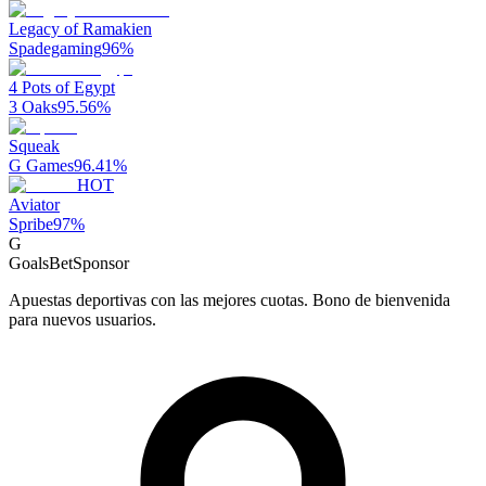
Legacy of Ramakien
Spadegaming
96
%
4 Pots of Egypt
3 Oaks
95.56
%
Squeak
G Games
96.41
%
HOT
Aviator
Spribe
97
%
G
GoalsBet
Sponsor
Apuestas deportivas con las mejores cuotas. Bono de bienvenida
para nuevos usuarios.