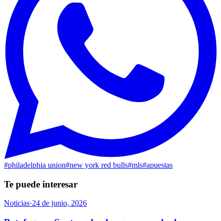
#
philadelphia union
#
new york red bulls
#
mls
#
apuestas
Te puede interesar
Noticias
·
24 de junio, 2026