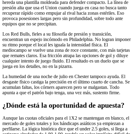
hereda una plantilla moldeada para defender compacto. La línea de
presión alta que usa el Union cuando juega en casa no busca tanto
recuperar rápido como empujar al rival hacia zonas estériles. Eso
provoca posesiones largas pero sin profundidad, sobre todo ante
equipos que no se precipitan.
Los Red Bulls, fieles a su filosofía de presión y transición,
encuentran un espejo incómodo en Philadelphia. No logran imponer
su ritmo porque el local les iguala la intensidad física. El
mediocampo se vuelve una zona de roce constante, con más tarjetas
que remates claros. Esa fricción atrapa las opciones de gol y diluye
cualquier intento de juego fluido. El resultado es un duelo que se
juega en los detalles, no en la pizarra.
La humedad de una noche de julio en Chester tampoco ayuda. El
desgaste físico castiga la precisión en el último cuarto de cancha. Se
acumulan faltas, los córners aparecen pero se malgastan. Todo
apunta a que el patrón bajo tenga, una vez más, sustento firme.
¿Dónde está la oportunidad de apuesta?
Aunque las cuotas oficiales para el 1X2 se mantengan en blanco, el
mercado de goles totales y los hándicaps asiáticos ya empiezan a
perfilarse. La lógica histórica dice que el under 2.5 goles, si llega a