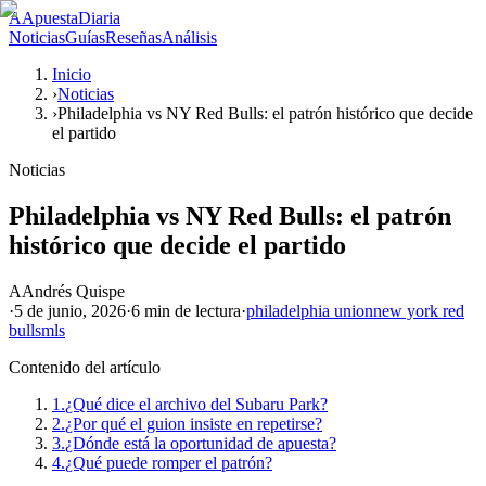
A
ApuestaDiaria
Noticias
Guías
Reseñas
Análisis
Inicio
›
Noticias
›
Philadelphia vs NY Red Bulls: el patrón histórico que decide
el partido
Noticias
Philadelphia vs NY Red Bulls: el patrón
histórico que decide el partido
A
Andrés Quispe
·
5 de junio, 2026
·
6 min
de lectura
·
philadelphia union
new york red
bulls
mls
Contenido del artículo
1.
¿Qué dice el archivo del Subaru Park?
2.
¿Por qué el guion insiste en repetirse?
3.
¿Dónde está la oportunidad de apuesta?
4.
¿Qué puede romper el patrón?