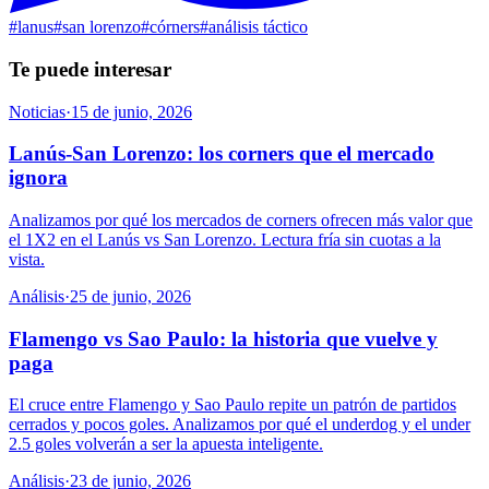
#
lanus
#
san lorenzo
#
córners
#
análisis táctico
Te puede interesar
Noticias
·
15 de junio, 2026
Lanús-San Lorenzo: los corners que el mercado
ignora
Analizamos por qué los mercados de corners ofrecen más valor que
el 1X2 en el Lanús vs San Lorenzo. Lectura fría sin cuotas a la
vista.
Análisis
·
25 de junio, 2026
Flamengo vs Sao Paulo: la historia que vuelve y
paga
El cruce entre Flamengo y Sao Paulo repite un patrón de partidos
cerrados y pocos goles. Analizamos por qué el underdog y el under
2.5 goles volverán a ser la apuesta inteligente.
Análisis
·
23 de junio, 2026