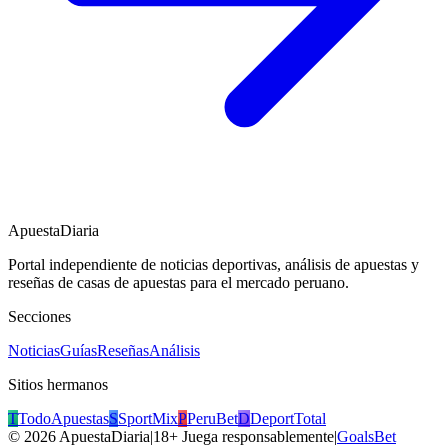
ApuestaDiaria
Portal independiente de noticias deportivas, análisis de apuestas y
reseñas de casas de apuestas para el mercado peruano.
Secciones
Noticias
Guías
Reseñas
Análisis
Sitios hermanos
T
TodoApuestas
S
SportMix
P
PeruBet
D
DeportTotal
©
2026
ApuestaDiaria
|
18+ Juega responsablemente
|
GoalsBet