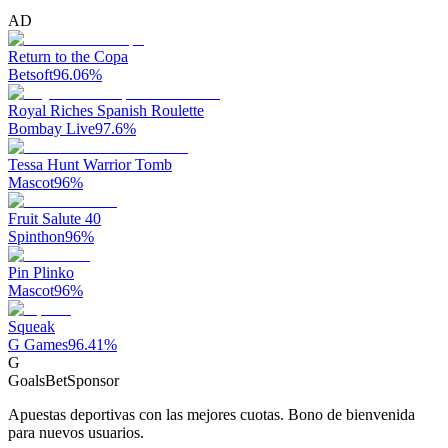
AD
Return to the Copa
Betsoft
96.06
%
Royal Riches Spanish Roulette
Bombay Live
97.6
%
Tessa Hunt Warrior Tomb
Mascot
96
%
Fruit Salute 40
Spinthon
96
%
Pin Plinko
Mascot
96
%
Squeak
G Games
96.41
%
G
GoalsBet
Sponsor
Apuestas deportivas con las mejores cuotas. Bono de bienvenida
para nuevos usuarios.