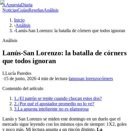
A
ApuestaDiaria
Noticias
Guías
Reseñas
Análisis
Inicio
›
Análisis
›
Lanús-San Lorenzo: la batalla de córners que todos ignoran
Análisis
Lanús-San Lorenzo: la batalla de córners
que todos ignoran
L
Lucía Paredes
·
15 de junio, 2026
·
4 min
de lectura
·
lanus
san lorenzo
córners
Contenido del artículo
1.
¿El patrón se repite cuando chocan estos dos?
2.
¿Por qué el apostador promedio no lo ve?
3.
La apuesta inteligente no es glamorosa
Lanús y San Lorenzo se miden este domingo en un duelo que el
mercado sigue leyendo con los mismos ojos de siempre: 1X2, goles
y poco más. Mi lectura apunta a un rincón distinto.
La