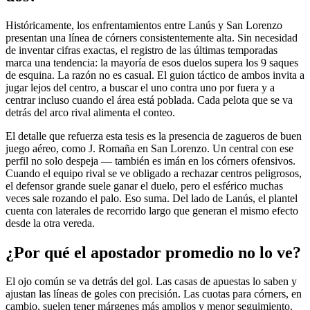
Históricamente, los enfrentamientos entre Lanús y San Lorenzo
presentan una línea de córners consistentemente alta. Sin necesidad
de inventar cifras exactas, el registro de las últimas temporadas
marca una tendencia: la mayoría de esos duelos supera los 9 saques
de esquina. La razón no es casual. El guion táctico de ambos invita a
jugar lejos del centro, a buscar el uno contra uno por fuera y a
centrar incluso cuando el área está poblada. Cada pelota que se va
detrás del arco rival alimenta el conteo.
El detalle que refuerza esta tesis es la presencia de zagueros de buen
juego aéreo, como J. Romaña en San Lorenzo. Un central con ese
perfil no solo despeja — también es imán en los córners ofensivos.
Cuando el equipo rival se ve obligado a rechazar centros peligrosos,
el defensor grande suele ganar el duelo, pero el esférico muchas
veces sale rozando el palo. Eso suma. Del lado de Lanús, el plantel
cuenta con laterales de recorrido largo que generan el mismo efecto
desde la otra vereda.
¿Por qué el apostador promedio no lo ve?
El ojo común se va detrás del gol. Las casas de apuestas lo saben y
ajustan las líneas de goles con precisión. Las cuotas para córners, en
cambio, suelen tener márgenes más amplios y menor seguimiento.