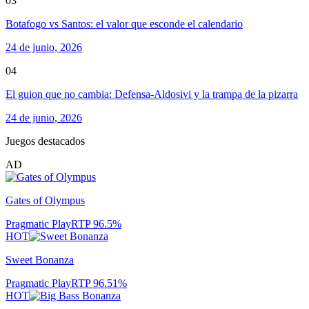
03
Botafogo vs Santos: el valor que esconde el calendario
24 de junio, 2026
04
El guion que no cambia: Defensa-Aldosivi y la trampa de la pizarra
24 de junio, 2026
Juegos destacados
AD
Gates of Olympus
Pragmatic Play
RTP
96.5
%
HOT
Sweet Bonanza
Pragmatic Play
RTP
96.51
%
HOT