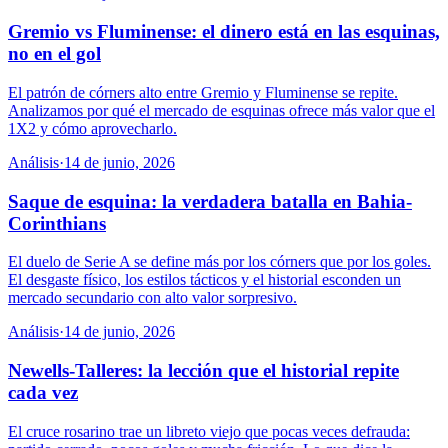
Gremio vs Fluminense: el dinero está en las esquinas,
no en el gol
El patrón de córners alto entre Gremio y Fluminense se repite.
Analizamos por qué el mercado de esquinas ofrece más valor que el
1X2 y cómo aprovecharlo.
Análisis
·
14 de junio, 2026
Saque de esquina: la verdadera batalla en Bahia-
Corinthians
El duelo de Serie A se define más por los córners que por los goles.
El desgaste físico, los estilos tácticos y el historial esconden un
mercado secundario con alto valor sorpresivo.
Análisis
·
14 de junio, 2026
Newells-Talleres: la lección que el historial repite
cada vez
El cruce rosarino trae un libreto viejo que pocas veces defrauda: