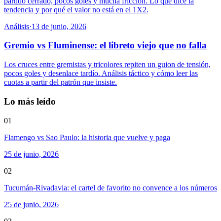
partido cerrado, pocos goles y mucha fricción. Lo que dice la
tendencia y por qué el valor no está en el 1X2.
Análisis
·
13 de junio, 2026
Gremio vs Fluminense: el libreto viejo que no falla
Los cruces entre gremistas y tricolores repiten un guion de tensión,
pocos goles y desenlace tardío. Análisis táctico y cómo leer las
cuotas a partir del patrón que insiste.
Lo más leído
01
Flamengo vs Sao Paulo: la historia que vuelve y paga
25 de junio, 2026
02
Tucumán-Rivadavia: el cartel de favorito no convence a los números
25 de junio, 2026