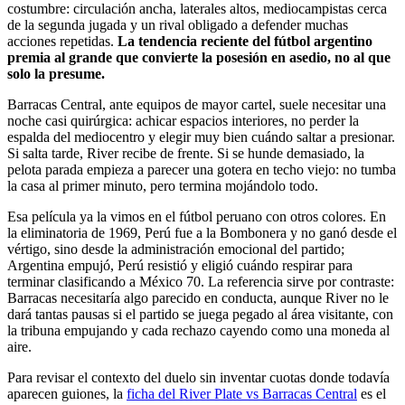
costumbre: circulación ancha, laterales altos, mediocampistas cerca
de la segunda jugada y un rival obligado a defender muchas
acciones repetidas.
La tendencia reciente del fútbol argentino
premia al grande que convierte la posesión en asedio, no al que
solo la presume.
Barracas Central, ante equipos de mayor cartel, suele necesitar una
noche casi quirúrgica: achicar espacios interiores, no perder la
espalda del mediocentro y elegir muy bien cuándo saltar a presionar.
Si salta tarde, River recibe de frente. Si se hunde demasiado, la
pelota parada empieza a parecer una gotera en techo viejo: no tumba
la casa al primer minuto, pero termina mojándolo todo.
Esa película ya la vimos en el fútbol peruano con otros colores. En
la eliminatoria de 1969, Perú fue a la Bombonera y no ganó desde el
vértigo, sino desde la administración emocional del partido;
Argentina empujó, Perú resistió y eligió cuándo respirar para
terminar clasificando a México 70. La referencia sirve por contraste:
Barracas necesitaría algo parecido en conducta, aunque River no le
dará tantas pausas si el partido se juega pegado al área visitante, con
la tribuna empujando y cada rechazo cayendo como una moneda al
aire.
Para revisar el contexto del duelo sin inventar cuotas donde todavía
aparecen guiones, la
ficha del River Plate vs Barracas Central
es el