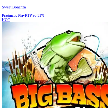
Sweet Bonanza
Pragmatic Play
RTP
96.51
%
HOT