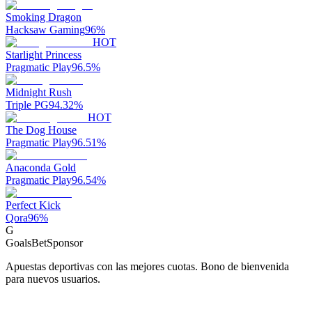
Smoking Dragon
Hacksaw Gaming
96
%
HOT
Starlight Princess
Pragmatic Play
96.5
%
Midnight Rush
Triple PG
94.32
%
HOT
The Dog House
Pragmatic Play
96.51
%
Anaconda Gold
Pragmatic Play
96.54
%
Perfect Kick
Qora
96
%
G
GoalsBet
Sponsor
Apuestas deportivas con las mejores cuotas. Bono de bienvenida
para nuevos usuarios.