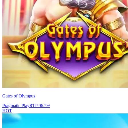
Gates of Olympus
Pragmatic Play
RTP
96.5
%
HOT