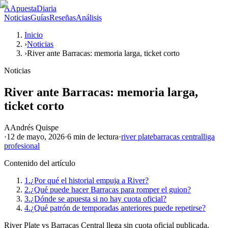
A
ApuestaDiaria
Noticias
Guías
Reseñas
Análisis
Inicio
›
Noticias
›
River ante Barracas: memoria larga, ticket corto
Noticias
River ante Barracas: memoria larga,
ticket corto
A
Andrés Quispe
·
12 de mayo, 2026
·
6 min
de lectura
·
river plate
barracas central
liga
profesional
Contenido del artículo
1.
¿Por qué el historial empuja a River?
2.
¿Qué puede hacer Barracas para romper el guion?
3.
¿Dónde se apuesta si no hay cuota oficial?
4.
¿Qué patrón de temporadas anteriores puede repetirse?
River Plate vs Barracas Central llega sin cuota oficial publicada,