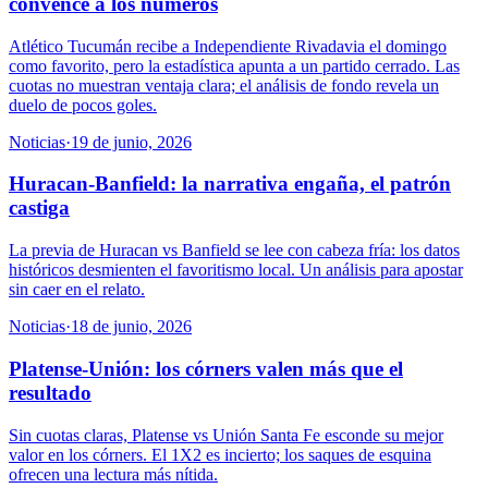
convence a los números
Atlético Tucumán recibe a Independiente Rivadavia el domingo
como favorito, pero la estadística apunta a un partido cerrado. Las
cuotas no muestran ventaja clara; el análisis de fondo revela un
duelo de pocos goles.
Noticias
·
19 de junio, 2026
Huracan-Banfield: la narrativa engaña, el patrón
castiga
La previa de Huracan vs Banfield se lee con cabeza fría: los datos
históricos desmienten el favoritismo local. Un análisis para apostar
sin caer en el relato.
Noticias
·
18 de junio, 2026
Platense-Unión: los córners valen más que el
resultado
Sin cuotas claras, Platense vs Unión Santa Fe esconde su mejor
valor en los córners. El 1X2 es incierto; los saques de esquina
ofrecen una lectura más nítida.