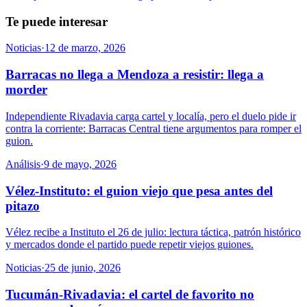
Te puede interesar
Noticias
·
12 de marzo, 2026
Barracas no llega a Mendoza a resistir: llega a
morder
Independiente Rivadavia carga cartel y localía, pero el duelo pide ir
contra la corriente: Barracas Central tiene argumentos para romper el
guion.
Análisis
·
9 de mayo, 2026
Vélez-Instituto: el guion viejo que pesa antes del
pitazo
Vélez recibe a Instituto el 26 de julio: lectura táctica, patrón histórico
y mercados donde el partido puede repetir viejos guiones.
Noticias
·
25 de junio, 2026
Tucumán-Rivadavia: el cartel de favorito no