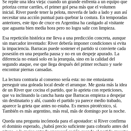
Se repite una idea vieja: cuando un grande enfrenta a un equipo que
prioriza cerrar carriles, el primer gol pesa más que el volumen
inicial. River puede tener la pelota, moverla de lado a lado y aun así
necesitar una acción puntual para quebrar la costura. En temporadas
anteriores, este tipo de cruce en Argentina ha castigado al visitante
que aguanta bien media hora pero no logra salir con limpieza.
Esa repetición histórica me lleva a una predicción concreta, aunque
sin marcador inventado: River debería imponer condiciones si evita
la impaciencia. Barracas puede sostener el partido si convierte cada
posesión en una pequeña pausa y no en un despeje apurado. La
diferencia no estará solo en la jerarquía, sino en la calidad del
segundo ataque, ese que llega después del primer rechazo y suele
encontrar piernas cansadas.
La lectura contraria al consenso sería esta: no me entusiasma
perseguir una goleada local desde el arranque. Me gusta más la idea
de un River que cocina el partido, que lo aprieta con repeticiones,
que va inclinando la cancha hasta que Barracas empieza a despejar
sin destinatario y ahí, cuando el partido ya parece medio trabado,
aparece la grieta que antes no estaba. Es menos pirotécnico, sí.
También es más argentino, más real, más de domingo por la noche.
Queda una pregunta incómoda para el apostador: si River confirma
el dominio esperado, ¿habrá precio suficiente para cobrarlo antes del