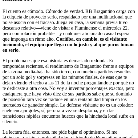
El cuento es cómodo. Cómodo de verdad. RB Bragantino carga con
la etiqueta de proyecto serio, respaldado por una multinacional que
no se asocia con el fracaso. Juega en casa, la semana previa tuvo
descanso relativo—viene de visitar a Fluminense el miércoles 22,
pero con rotación probable—y cualquier aficionado casual espera
que imponga un ritmo alto.
Coritiba, en cambio, es el visitante
incómodo, el equipo que llega con lo justo y al que pocos toman
en serio.
El problema es que esa historia es demasiado redonda. En
temporadas recientes, el rendimiento de Bragantino frente a equipos
de la zona media-baja ha sido terco, con muchos partidos resueltos
por un solo gol y sorpresas en los minutos finales, de esas que te
dejan viendo el techo a las 11 de la noche preguntándote por qué no
te dedicaste a otra cosa. No voy a inventar porcentajes exactos, pero
cualquiera que haya visto diez de sus partidos sabe que su dominio
de posesión rara vez se traduce en una rentabilidad limpia en los
mercados de ganador simple. La defensa visitante no es un colador:
suele encajar goles, sí, pero rara vez se desploma, y en las
transiciones rápidas encuentra huecos que la hinchada local sufre en
silencio.
La lectura fría, entonces, me pide bajar el optimismo. Si me
obligaran a asignar probabilidades, el triunfo de Bragantino rondaría