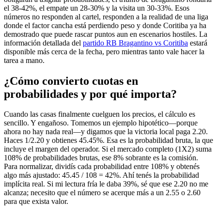
el 38-42%, el empate un 28-30% y la visita un 30-33%. Esos
números no responden al cartel, responden a la realidad de una liga
donde el factor cancha está perdiendo peso y donde Coritiba ya ha
demostrado que puede rascar puntos aun en escenarios hostiles. La
información detallada del
partido RB Bragantino vs Coritiba
estará
disponible más cerca de la fecha, pero mientras tanto vale hacer la
tarea a mano.
¿Cómo convierto cuotas en
probabilidades y por qué importa?
Cuando las casas finalmente cuelguen los precios, el cálculo es
sencillo. Y engañoso. Tomemos un ejemplo hipotético—porque
ahora no hay nada real—y digamos que la victoria local paga 2.20.
Haces 1/2.20 y obtienes 45.45%. Esa es la probabilidad bruta, la que
incluye el margen del operador. Si el mercado completo (1X2) suma
108% de probabilidades brutas, ese 8% sobrante es la comisión.
Para normalizar, dividís cada probabilidad entre 108% y obtenés
algo más ajustado: 45.45 / 108 = 42%. Ahí tenés la probabilidad
implícita real. Si mi lectura fría le daba 39%, sé que ese 2.20 no me
alcanza; necesito que el número se acerque más a un 2.55 o 2.60
para que exista valor.