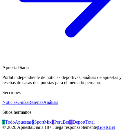
ApuestaDiaria
Portal independiente de noticias deportivas, análisis de apuestas y
reseñas de casas de apuestas para el mercado peruano.
Secciones
Noticias
Guías
Reseñas
Análisis
Sitios hermanos
T
TodoApuestas
S
SportMix
P
PeruBet
D
DeportTotal
©
2026
ApuestaDiaria
|
18+ Juega responsablemente
|
GoalsBet