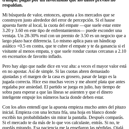
respaldan.
Mi búsqueda de valor, entonces, apunta a los mercados que se
construyen justo alrededor del error de percepción. Si el hause
apuesta fuerte al local, la cuota del empate —que suele estar entre
3.20 y 3.60 en este tipo de enfrentamientos— puede esconder una
ventaja. Un 28-30% real con un premio de 3.50 es un negocio que a
largo plazo hace diferencia. Lo mismo aplica para un hándicap
asiático +0.5 en contra, que te cubre el empate y te da ganancia si el
visitante al menos empata, y que suele rondar cuotas cercanas a 2.10
en escenarios de favorito inflado.
Pero hay algo que nadie dice en voz alta: a veces el mayor valor está
en no apostar. Así de simple. Si las cuotas abren demasiado
ajustadas y el margen de la casa es grosero, pasar de largo es la
jugada correcta. Hice eso muchas veces y me ahorré plata que antes
regalaba por ansiedad. El partido se juega en julio, hay tiempo de
sobra para esperar a que las líneas se asienten y que el dinero
inteligente empuje los números hacia donde deben estar.
Con los años entendí que la apuesta empieza mucho antes del pitazo
inicial. Empieza con una lectura fría, una hoja en blanco donde
escribís tus probabilidades sin mirar la pantalla. Después comparás.
Si el mercado te da más de lo que vos calculaste, entrás. Si no, te
quedás mirando. Esa paciencia me la enseñaron las pérdidas. Ojalá