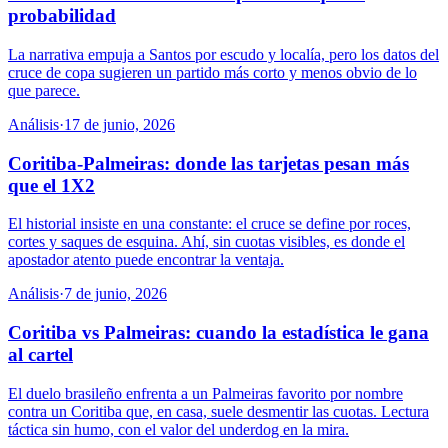
probabilidad
La narrativa empuja a Santos por escudo y localía, pero los datos del
cruce de copa sugieren un partido más corto y menos obvio de lo
que parece.
Análisis
·
17 de junio, 2026
Coritiba-Palmeiras: donde las tarjetas pesan más
que el 1X2
El historial insiste en una constante: el cruce se define por roces,
cortes y saques de esquina. Ahí, sin cuotas visibles, es donde el
apostador atento puede encontrar la ventaja.
Análisis
·
7 de junio, 2026
Coritiba vs Palmeiras: cuando la estadística le gana
al cartel
El duelo brasileño enfrenta a un Palmeiras favorito por nombre
contra un Coritiba que, en casa, suele desmentir las cuotas. Lectura
táctica sin humo, con el valor del underdog en la mira.