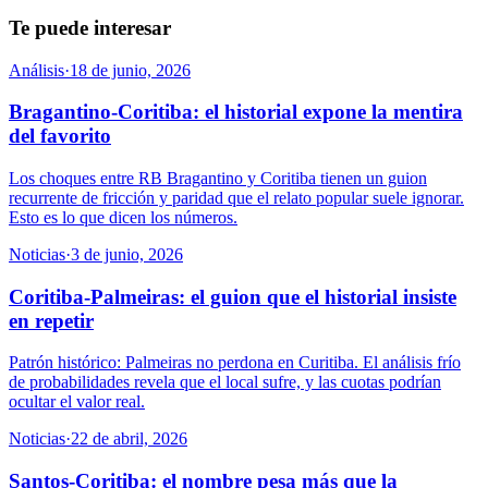
Te puede interesar
Análisis
·
18 de junio, 2026
Bragantino-Coritiba: el historial expone la mentira
del favorito
Los choques entre RB Bragantino y Coritiba tienen un guion
recurrente de fricción y paridad que el relato popular suele ignorar.
Esto es lo que dicen los números.
Noticias
·
3 de junio, 2026
Coritiba-Palmeiras: el guion que el historial insiste
en repetir
Patrón histórico: Palmeiras no perdona en Curitiba. El análisis frío
de probabilidades revela que el local sufre, y las cuotas podrían
ocultar el valor real.
Noticias
·
22 de abril, 2026
Santos-Coritiba: el nombre pesa más que la