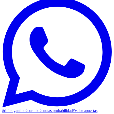
#
rb bragantino
#
coritiba
#
cuotas probabilidad
#
valor apuestas