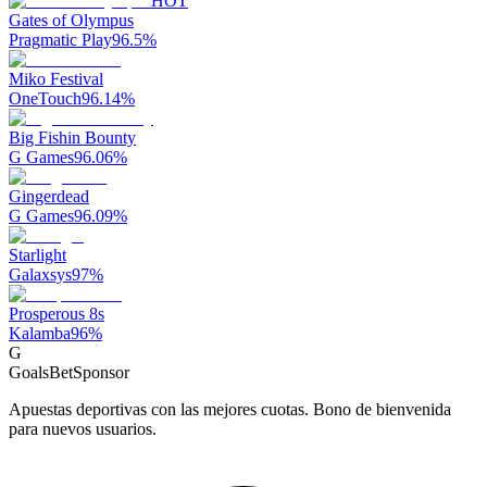
HOT
Gates of Olympus
Pragmatic Play
96.5
%
Miko Festival
OneTouch
96.14
%
Big Fishin Bounty
G Games
96.06
%
Gingerdead
G Games
96.09
%
Starlight
Galaxsys
97
%
Prosperous 8s
Kalamba
96
%
G
GoalsBet
Sponsor
Apuestas deportivas con las mejores cuotas. Bono de bienvenida
para nuevos usuarios.