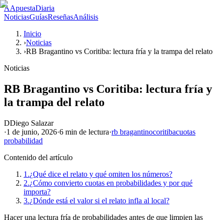
A
ApuestaDiaria
Noticias
Guías
Reseñas
Análisis
Inicio
›
Noticias
›
RB Bragantino vs Coritiba: lectura fría y la trampa del relato
Noticias
RB Bragantino vs Coritiba: lectura fría y
la trampa del relato
D
Diego Salazar
·
1 de junio, 2026
·
6 min
de lectura
·
rb bragantino
coritiba
cuotas
probabilidad
Contenido del artículo
1.
¿Qué dice el relato y qué omiten los números?
2.
¿Cómo convierto cuotas en probabilidades y por qué
importa?
3.
¿Dónde está el valor si el relato infla al local?
Hacer una lectura fría de probabilidades antes de que limpien las