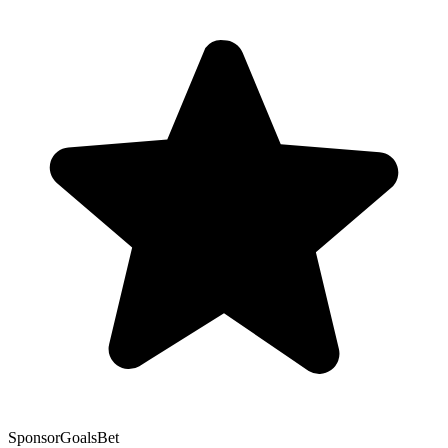
Sponsor
GoalsBet