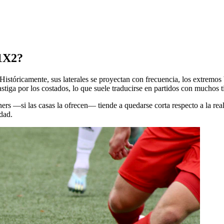
 1X2?
stóricamente, sus laterales se proyectan con frecuencia, los extremos b
stiga por los costados, lo que suele traducirse en partidos con muchos t
ners —si las casas la ofrecen— tiende a quedarse corta respecto a la r
dad.