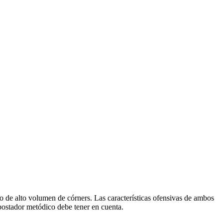
o de alto volumen de córners. Las características ofensivas de ambos
apostador metódico debe tener en cuenta.