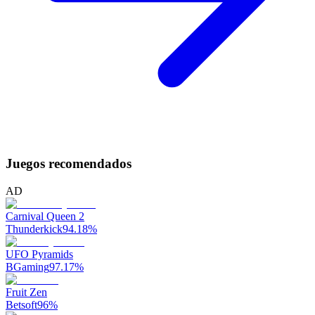
Juegos recomendados
AD
Carnival Queen 2
Thunderkick
94.18
%
UFO Pyramids
BGaming
97.17
%
Fruit Zen
Betsoft
96
%