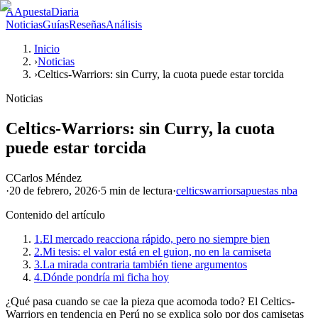
A
ApuestaDiaria
Noticias
Guías
Reseñas
Análisis
Inicio
›
Noticias
›
Celtics-Warriors: sin Curry, la cuota puede estar torcida
Noticias
Celtics-Warriors: sin Curry, la cuota
puede estar torcida
C
Carlos Méndez
·
20 de febrero, 2026
·
5 min
de lectura
·
celtics
warriors
apuestas nba
Contenido del artículo
1.
El mercado reacciona rápido, pero no siempre bien
2.
Mi tesis: el valor está en el guion, no en la camiseta
3.
La mirada contraria también tiene argumentos
4.
Dónde pondría mi ficha hoy
¿Qué pasa cuando se cae la pieza que acomoda todo? El Celtics-
Warriors en tendencia en Perú no se explica solo por dos camisetas