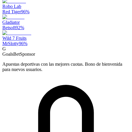
Robo Lab
Red Tiger
96
%
Gladiator
Betsoft
92
%
Wild 7 Fruits
MrSlotty
96
%
G
GoalsBet
Sponsor
Apuestas deportivas con las mejores cuotas. Bono de bienvenida
para nuevos usuarios.