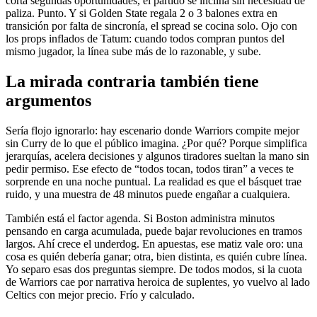
corta segundas oportunidades, el partido se inclina sin necesidad de
paliza. Punto. Y si Golden State regala 2 o 3 balones extra en
transición por falta de sincronía, el spread se cocina solo. Ojo con
los props inflados de Tatum: cuando todos compran puntos del
mismo jugador, la línea sube más de lo razonable, y sube.
La mirada contraria también tiene
argumentos
Sería flojo ignorarlo: hay escenario donde Warriors compite mejor
sin Curry de lo que el público imagina. ¿Por qué? Porque simplifica
jerarquías, acelera decisiones y algunos tiradores sueltan la mano sin
pedir permiso. Ese efecto de “todos tocan, todos tiran” a veces te
sorprende en una noche puntual. La realidad es que el básquet trae
ruido, y una muestra de 48 minutos puede engañar a cualquiera.
También está el factor agenda. Si Boston administra minutos
pensando en carga acumulada, puede bajar revoluciones en tramos
largos. Ahí crece el underdog. En apuestas, ese matiz vale oro: una
cosa es quién debería ganar; otra, bien distinta, es quién cubre línea.
Yo separo esas dos preguntas siempre. De todos modos, si la cuota
de Warriors cae por narrativa heroica de suplentes, yo vuelvo al lado
Celtics con mejor precio. Frío y calculado.