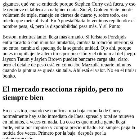
gigantes, qué va: se entiende porque Stephen Curry está fuera, y eso
le remueve el tablero a cualquier cuota. Sin él, Golden State pierde
volumen de triple, manejo en cierres de cuarto y, sobre todo, ese
miedo que mete al rival. En ApuestaDiaria lo venimos repitiendo: el
nombre pesa, sí, pero la disponibilidad pesa más. Y sí. Punto.
Boston, mientras tanto, llega más armado. Si Kristaps Porziņģis
entra tocado o con minutos limitados, cambia la rotación interior; si
no entra, cambia el spacing de la segunda unidad. Ojo ahí, porque
no es maquillaje: te altera tiros por posesión y el ritmo real del juego.
Jayson Tatum y Jaylen Brown pueden bancarse carga alta, claro,
pero el detalle de peso está en cómo Joe Mazzulla reparte minutos
cuando la pintura se queda sin talla. Ahí está el valor. No en el titular
bonito.
El mercado reacciona rápido, pero no
siempre bien
En casas top, cuando se confirma una baja como la de Curry,
normalmente hay salto inmediato de línea: spread y total se mueven
en minutos, a veces en nada. La cosa es que mucha gente llega
tarde, entra por impulso y compra precio inflado. En simple: paga la
noticia dos veces. Primero por la baja, después por la
sobrecorrección.