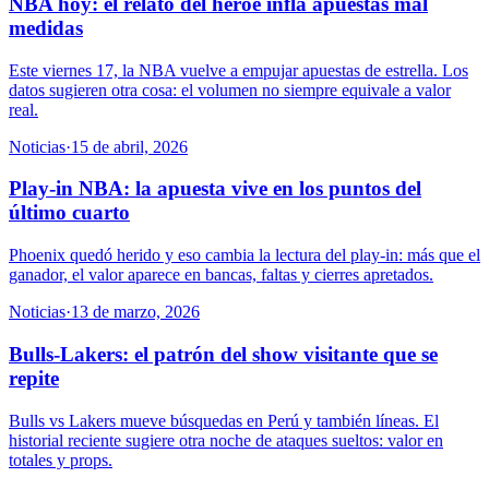
NBA hoy: el relato del héroe infla apuestas mal
medidas
Este viernes 17, la NBA vuelve a empujar apuestas de estrella. Los
datos sugieren otra cosa: el volumen no siempre equivale a valor
real.
Noticias
·
15 de abril, 2026
Play-in NBA: la apuesta vive en los puntos del
último cuarto
Phoenix quedó herido y eso cambia la lectura del play-in: más que el
ganador, el valor aparece en bancas, faltas y cierres apretados.
Noticias
·
13 de marzo, 2026
Bulls-Lakers: el patrón del show visitante que se
repite
Bulls vs Lakers mueve búsquedas en Perú y también líneas. El
historial reciente sugiere otra noche de ataques sueltos: valor en
totales y props.