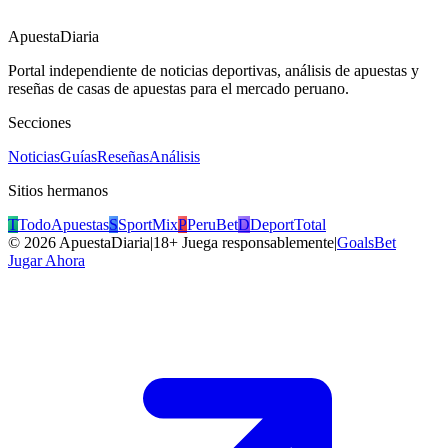
ApuestaDiaria
Portal independiente de noticias deportivas, análisis de apuestas y
reseñas de casas de apuestas para el mercado peruano.
Secciones
Noticias
Guías
Reseñas
Análisis
Sitios hermanos
T
TodoApuestas
S
SportMix
P
PeruBet
D
DeportTotal
©
2026
ApuestaDiaria
|
18+ Juega responsablemente
|
GoalsBet
Jugar Ahora