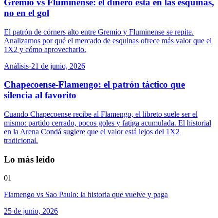
Gremio vs Fluminense: el dinero está en las esquinas,
no en el gol
El patrón de córners alto entre Gremio y Fluminense se repite.
Analizamos por qué el mercado de esquinas ofrece más valor que el
1X2 y cómo aprovecharlo.
Análisis
·
21 de junio, 2026
Chapecoense-Flamengo: el patrón táctico que
silencia al favorito
Cuando Chapecoense recibe al Flamengo, el libreto suele ser el
mismo: partido cerrado, pocos goles y fatiga acumulada. El historial
en la Arena Condá sugiere que el valor está lejos del 1X2
tradicional.
Lo más leído
01
Flamengo vs Sao Paulo: la historia que vuelve y paga
25 de junio, 2026