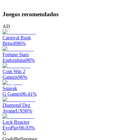
Juegos recomendados
AD
Carnival Rush
Betsoft
96
%
Fortune Stars
Endorphina
96
%
Coin Win 2
Gamzix
96
%
Squeak
G Games
96.41
%
Diamond Dez
AvatarUX
96
%
Luck Reactor
EvoPlay
96.03
%
G
GoalsBet
Sponsor