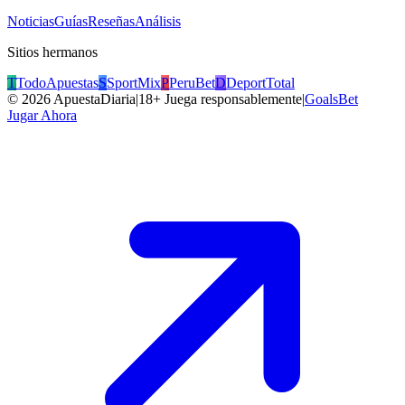
Noticias
Guías
Reseñas
Análisis
Sitios hermanos
T
TodoApuestas
S
SportMix
P
PeruBet
D
DeportTotal
©
2026
ApuestaDiaria
|
18+ Juega responsablemente
|
GoalsBet
Jugar Ahora