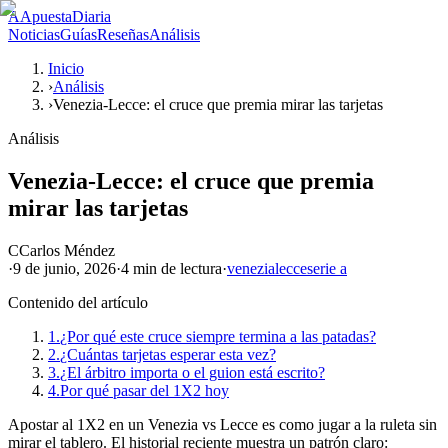
A
ApuestaDiaria
Noticias
Guías
Reseñas
Análisis
Inicio
›
Análisis
›
Venezia-Lecce: el cruce que premia mirar las tarjetas
Análisis
Venezia-Lecce: el cruce que premia
mirar las tarjetas
C
Carlos Méndez
·
9 de junio, 2026
·
4 min
de lectura
·
venezia
lecce
serie a
Contenido del artículo
1.
¿Por qué este cruce siempre termina a las patadas?
2.
¿Cuántas tarjetas esperar esta vez?
3.
¿El árbitro importa o el guion está escrito?
4.
Por qué pasar del 1X2 hoy
Apostar al 1X2 en un Venezia vs Lecce es como jugar a la ruleta sin
mirar el tablero. El historial reciente muestra un patrón claro: