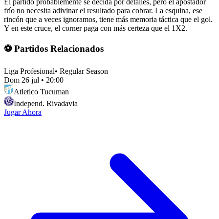
El partido probablemente se decida por detalles, pero el apostador
frío no necesita adivinar el resultado para cobrar. La esquina, ese
rincón que a veces ignoramos, tiene más memoria táctica que el gol.
Y en este cruce, el corner paga con más certeza que el 1X2.
⚽ Partidos Relacionados
Liga Profesional
•
Regular Season
Dom 26 jul
•
20:00
Atletico Tucuman
Independ. Rivadavia
Jugar Ahora