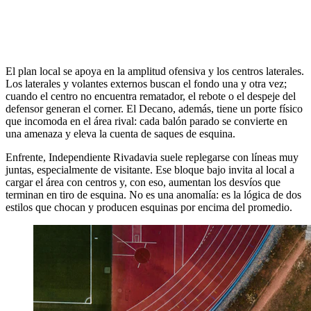
El plan local se apoya en la amplitud ofensiva y los centros laterales.
Los laterales y volantes externos buscan el fondo una y otra vez;
cuando el centro no encuentra rematador, el rebote o el despeje del
defensor generan el corner. El Decano, además, tiene un porte físico
que incomoda en el área rival: cada balón parado se convierte en
una amenaza y eleva la cuenta de saques de esquina.
Enfrente, Independiente Rivadavia suele replegarse con líneas muy
juntas, especialmente de visitante. Ese bloque bajo invita al local a
cargar el área con centros y, con eso, aumentan los desvíos que
terminan en tiro de esquina. No es una anomalía: es la lógica de dos
estilos que chocan y producen esquinas por encima del promedio.