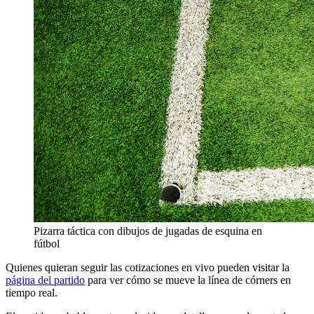
Pizarra táctica con dibujos de jugadas de esquina en
fútbol
Quienes quieran seguir las cotizaciones en vivo pueden visitar la
página del partido
para ver cómo se mueve la línea de córners en
tiempo real.