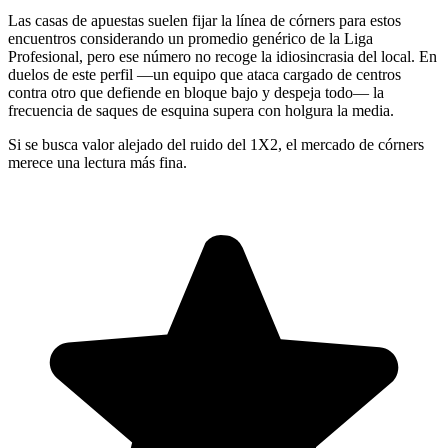
Las casas de apuestas suelen fijar la línea de córners para estos
encuentros considerando un promedio genérico de la Liga
Profesional, pero ese número no recoge la idiosincrasia del local. En
duelos de este perfil —un equipo que ataca cargado de centros
contra otro que defiende en bloque bajo y despeja todo— la
frecuencia de saques de esquina supera con holgura la media.
Si se busca valor alejado del ruido del 1X2, el mercado de córners
merece una lectura más fina.