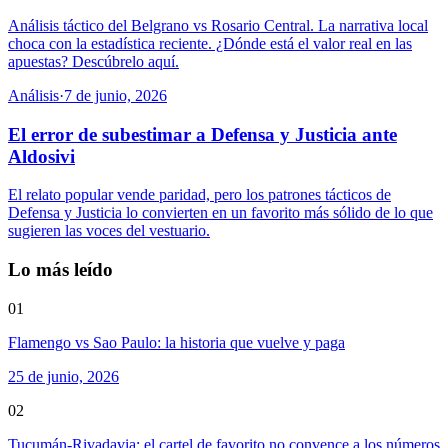
Análisis táctico del Belgrano vs Rosario Central. La narrativa local
choca con la estadística reciente. ¿Dónde está el valor real en las
apuestas? Descúbrelo aquí.
Análisis
·
7 de junio, 2026
El error de subestimar a Defensa y Justicia ante
Aldosivi
El relato popular vende paridad, pero los patrones tácticos de
Defensa y Justicia lo convierten en un favorito más sólido de lo que
sugieren las voces del vestuario.
Lo más leído
01
Flamengo vs Sao Paulo: la historia que vuelve y paga
25 de junio, 2026
02
Tucumán-Rivadavia: el cartel de favorito no convence a los números