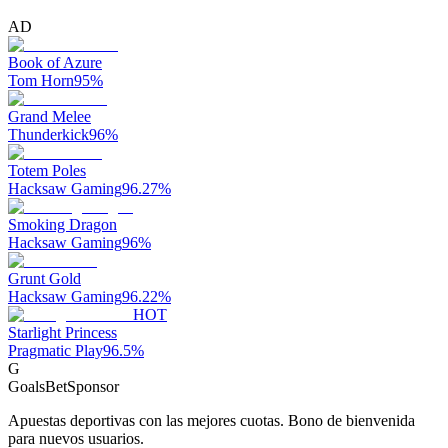
AD
Book of Azure
Tom Horn
95
%
Grand Melee
Thunderkick
96
%
Totem Poles
Hacksaw Gaming
96.27
%
Smoking Dragon
Hacksaw Gaming
96
%
Grunt Gold
Hacksaw Gaming
96.22
%
HOT
Starlight Princess
Pragmatic Play
96.5
%
G
GoalsBet
Sponsor
Apuestas deportivas con las mejores cuotas. Bono de bienvenida
para nuevos usuarios.