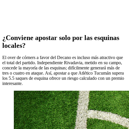
¿Conviene apostar solo por las esquinas
locales?
El over de córners a favor del Decano es incluso más atractivo que
el total del partido. Independiente Rivadavia, metido en su campo,
concede la mayoría de las esquinas; difícilmente generará más de
tres o cuatro en ataque. Así, apostar a que Atlético Tucumán supera
los 5.5 saques de esquina ofrece un riesgo calculado con un premio
interesante.