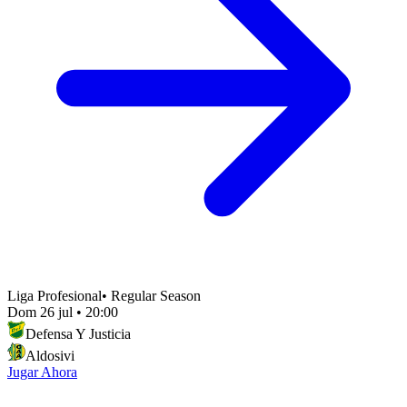
Liga Profesional
•
Regular Season
Dom 26 jul
•
20:00
Defensa Y Justicia
Aldosivi
Jugar Ahora