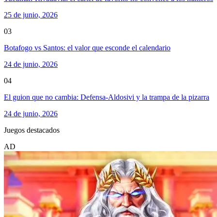
25 de junio, 2026
03
Botafogo vs Santos: el valor que esconde el calendario
24 de junio, 2026
04
El guion que no cambia: Defensa-Aldosivi y la trampa de la pizarra
24 de junio, 2026
Juegos destacados
AD