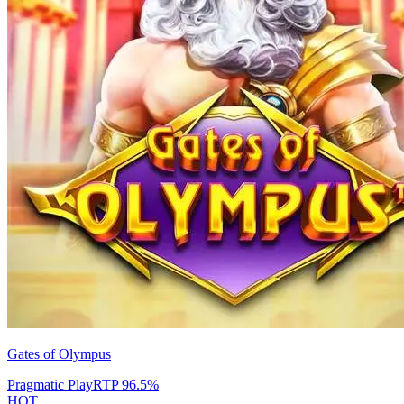
Gates of Olympus
Pragmatic Play
RTP
96.5
%
HOT