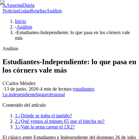
A
ApuestaDiaria
Noticias
Guías
Reseñas
Análisis
Inicio
›
Análisis
›
Estudiantes-Independiente: lo que pasa en los córners vale
más
Análisis
Estudiantes-Independiente: lo que pasa en
los córners vale más
C
Carlos Méndez
·
13 de junio, 2026
·
4 min
de lectura
·
estudiantes
l.p.
independiente
ligaprofesional
Contenido del artículo
1.
¿Dónde se traba el partido?
2.
¿Qué vemos al minuto 65 que el hincha no?
3.
¿Vale la pena cargar el 1X2?
El clásico entre Estudiantes e Independiente del domingo 26 de julio