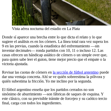
Vista aérea nocturna del estadio en La Plata
Donde sí aparece una brecha entre lo que dicta el relato y lo que
sugiere el análisis es en los córners. La línea total rara vez supera los
9 en las previas, cuando la estadística del enfrentamiento —sin
inventar decimales— ronda partidos con 10, 11 o incluso 12. Las
casas ofrecen un hándicap asiático de córners o un simple over que,
para quien sabe leer el guion, tiene mejor precio que el empate o la
victoria ajustada.
Revisar las cuotas de córners en
la sección de fútbol argentino
puede
dar una ventaja concreta. Ahí se ve quién sobreestima la pólvora y
quién subestima la fricción. Yo me inclino por la segunda.
El fútbol argentino enseña que los partidos cerrados no son
sinónimo de aburrimiento —son fábricas de saques de esquina. Y
este clásico, con su previsible trámite de forcejeo y su caótico tercio
final, carga con todos los ingredientes.