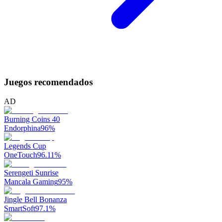
Juegos recomendados
AD
Burning Coins 40
Endorphina
96
%
Legends Cup
OneTouch
96.11
%
Serengeti Sunrise
Mancala Gaming
95
%
Jingle Bell Bonanza
SmartSoft
97.1
%