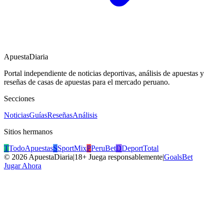
ApuestaDiaria
Portal independiente de noticias deportivas, análisis de apuestas y
reseñas de casas de apuestas para el mercado peruano.
Secciones
Noticias
Guías
Reseñas
Análisis
Sitios hermanos
T
TodoApuestas
S
SportMix
P
PeruBet
D
DeportTotal
©
2026
ApuestaDiaria
|
18+ Juega responsablemente
|
GoalsBet
Jugar Ahora