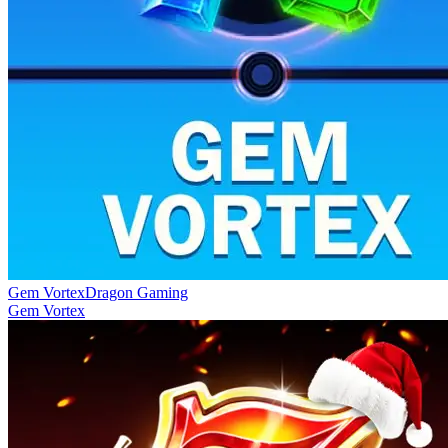
Gem Vortex
Dragon Gaming
Gem Vortex