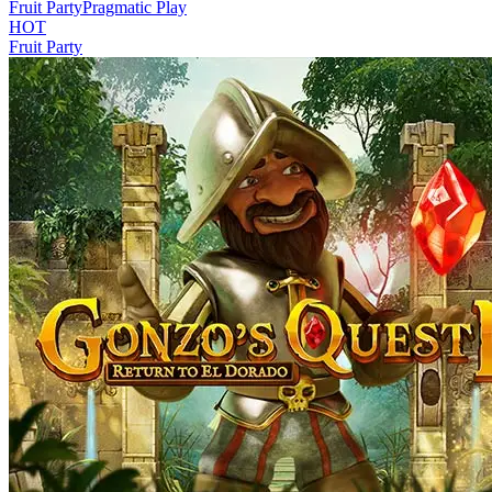
Fruit Party
Pragmatic Play
HOT
Fruit Party