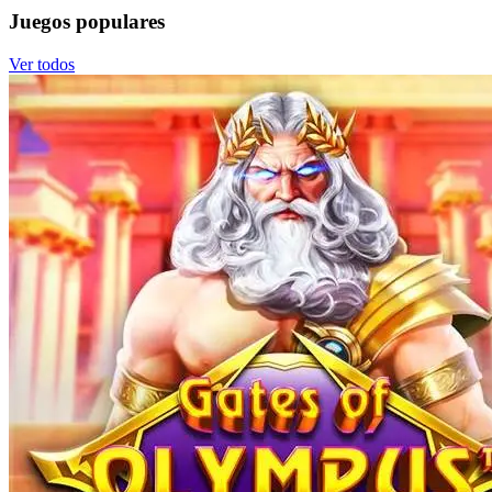
Juegos populares
Ver todos