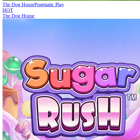
The Dog House
Pragmatic Play
HOT
The Dog House