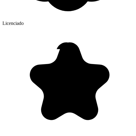
Licenciado