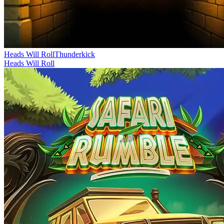
Heads Will Roll
Thunderkick
Heads Will Roll