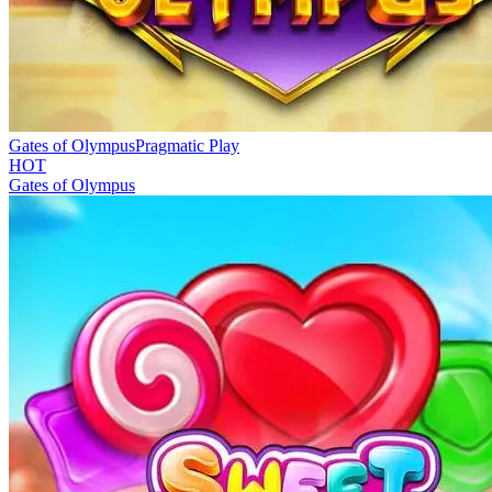
Gates of Olympus
Pragmatic Play
HOT
Gates of Olympus