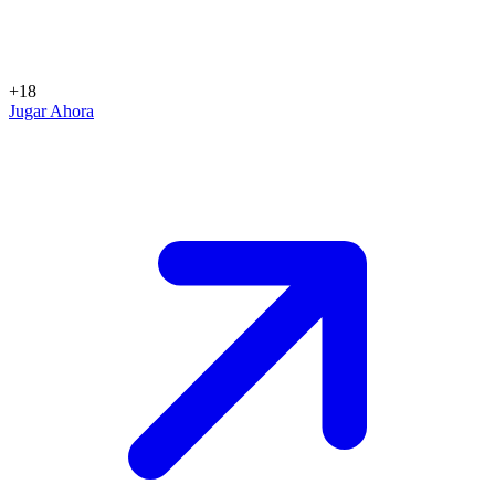
+18
Jugar Ahora