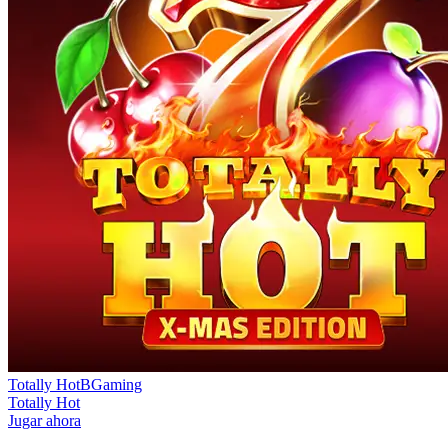
Totally Hot
BGaming
Totally Hot
Jugar ahora